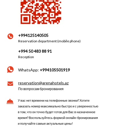
+994125140505
Reservation department (mobile phone)
+994 50 483 88 91
Reception
WhatsApp:
+994105501919
reservation@arenahotels.az
По вопросам бронирования
У вас нет времени на телефонные звонки? Хотите
заказать номер максимально быстро и с уверенностью
в том, что он точно будет готов для Вас в назначенное
время? Воспользуйтесь формой онлайн-бронирования
и получайте самые актуальные цены!