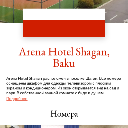
Arena Hotel Shagan,
Baku
Arena Hotel Shagan расположен в поселке Шаган. Все номера
оснащены шкафом для одежды, телевизором с плоским
экраном и кондиционером. Из окон открывается вид на сад и
парк. В собственной ванной комнате с биде и душем
предоставляются бесплатные туалетно-косметические
Подробнее
принадлежности. К услугам гостей отеля "Арена Шаган"
бесплатная парковка, крытый бассейн, корты для
Номера
настольного тенниса, баскетбола, футбола, волейбола и
тенниса, а также фитнес-центр. В ресторане для гостей
сервируется завтрак "шведский стол" или континентальный
завтрак.